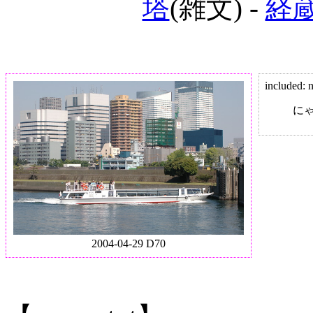
塔
(雑文) -
経
included: 
に
2004-04-29 D70